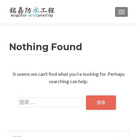
TOGGL
Nothing Found
It seems we can’t find what you’re looking for. Perhaps
searching can help.
搜尋關於：
搜尋關於：